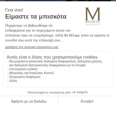
Βρίσκεται στο κέντρο του χωριού, μόλις 100 μέτρα από τα λιφτ
του σκι Chamois, le M de Megève είναι ένα εξαιρετικό σπίτι που
επαναπροσδιορίζει την τέχνη της ζωής στην παρούσα στιγμή.