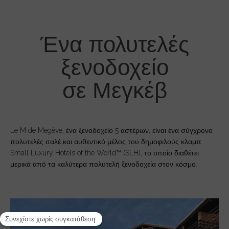
Ένα πολυτελές
ξενοδοχείο
σε Μεγκέβ
Le M de Megève, ένα ξενοδοχείο 5 αστέρων, είναι ένα σύγχρονο
πολυτελές σαλέ και αυθεντικό μέλος του δημοφιλούς κλαμπ
Small Luxury Hotels of the World™ (SLH), το οποίο διαθέτει
μερικά από τα καλύτερα πολυτελή ξενοδοχεία στον κόσμο.