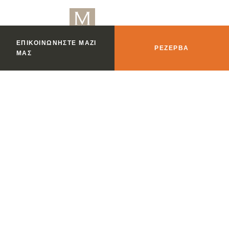
ΕΠΙΚΟΙΝΩΝΉΣΤΕ ΜΑΖΊ
ΡΕΖΈΡΒΑ
ΜΑΣ
Ο Μ Ρουαγιάλ
ΡΕΖΈΡΒΑ