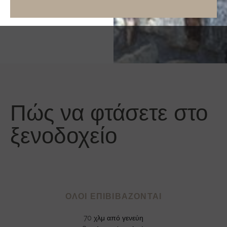
Πώς να φτάσετε στο
ξενοδοχείο
ΟΛΟΙ ΕΠΙΒΙΒΑΖΟΝΤΑΙ
70 χλμ από γενεύη