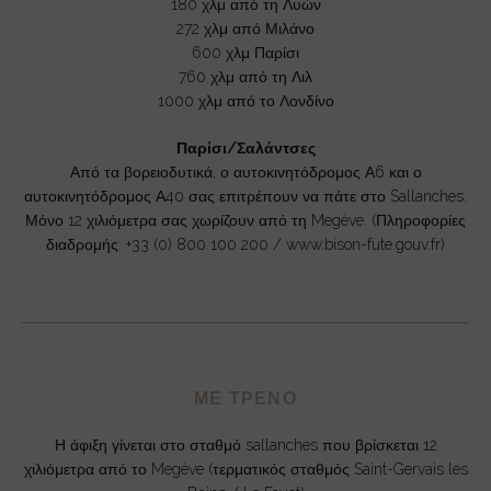
180 χλμ από τη Λυών
272 χλμ από Μιλάνο
600 χλμ Παρίσι
760 χλμ από τη Λιλ
1000 χλμ από το Λονδίνο
Παρίσι/Σαλάντσες
Από τα βορειοδυτικά, ο αυτοκινητόδρομος Α6 και ο
αυτοκινητόδρομος Α40 σας επιτρέπουν να πάτε στο Sallanches.
Μόνο 12 χιλιόμετρα σας χωρίζουν από τη Megève. (Πληροφορίες
διαδρομής: +33 (0) 800 100 200 / www.bison-fute.gouv.fr)
ΜΕ ΤΡΕΝΟ
Η άφιξη γίνεται στο σταθμό sallanches που βρίσκεται 12
χιλιόμετρα από το Megève (τερματικός σταθμός Saint-Gervais les