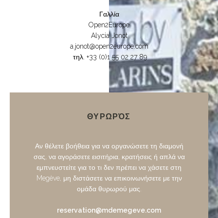
Γαλλία
Open2Europe
Alycia Jonot
a.jonot@open2europe.com‍
τηλ. +33 (0)1 55 02 27 89
ΘΥΡΩΡΌΣ
Αν θέλετε βοήθεια για να οργανώσετε τη διαμονή
σας, να αγοράσετε εισιτήρια, κρατήσεις ή απλά να
εμπνευστείτε για το τι δεν πρέπει να χάσετε στη
Megève, μη διστάσετε να επικοινωνήσετε με την
ομάδα θυρωρού μας.
reservation@mdemegeve.com