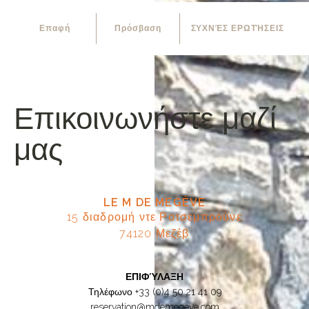
Επαφή
Πρόσβαση
ΣΥΧΝΈΣ ΕΡΩΤΉΣΕΙΣ
Επικοινωνήστε μαζί
μας
LE M DE MEGÈVE
15 διαδρομή ντε Ροτσεμπρούνε
74120 Μεζέβ
ΕΠΙΦΎΛΑΞΗ
Τηλέφωνο
+33 (0)4 50 21 41 09
reservation@mdemegeve.com