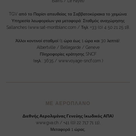
Bains / Le Fayet)
TGV από το Παρίσι απευθείας τα Σαββατοκύριακα το χειμώνα:
Υπηρεσία λεωφορείων για μεταφορά: Σταθμός αναχώρησης
Sallanches (www.sat-montblanc.com / Τηλ: +33 (0) 4 50 21 25 18.
Άλλοι κοντινοί σταθμοί (1 ώρα έως 1 ώρα και 30 λεπτά):
Albertville / Bellegarde / Geneve
Πληροφορίες κράτησης SNCF
(τηλ.: 3635 / www.voyage-sncf.com )
ΜΕ ΑΕΡΟΠΛΑΝΟ
Διεθνής Αερολιμένας Γενεύης (κωδικός ΑΠΑ)
www.gva.ch / +41 (0) 22 717 71 11),
Μεταφορά 1 ώρας.