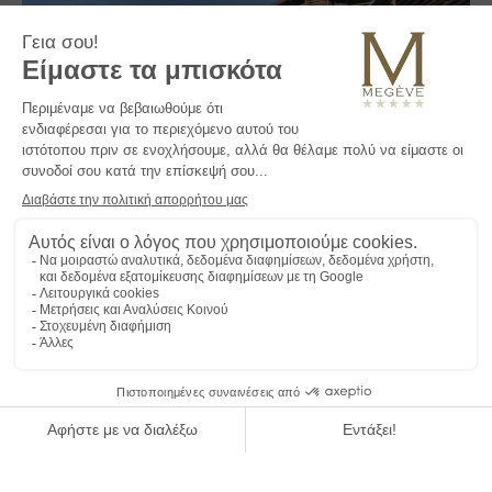
Βρίσκεται στο κέντρο του χωριού, μόλις 100 μέτρα από τα λιφτ
του σκι Chamois, le M de Megève είναι ένα εξαιρετικό σπίτι που
επαναπροσδιορίζει την τέχνη της ζωής στην παρούσα στιγμή.