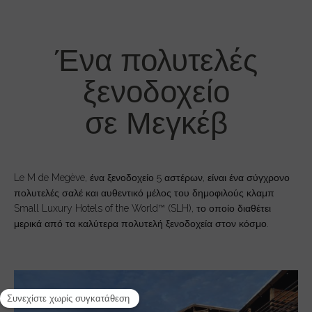
Ένα πολυτελές
ξενοδοχείο
σε Μεγκέβ
Le M de Megève, ένα ξενοδοχείο 5 αστέρων, είναι ένα σύγχρονο
πολυτελές σαλέ και αυθεντικό μέλος του δημοφιλούς κλαμπ
Small Luxury Hotels of the World™ (SLH), το οποίο διαθέτει
μερικά από τα καλύτερα πολυτελή ξενοδοχεία στον κόσμο.