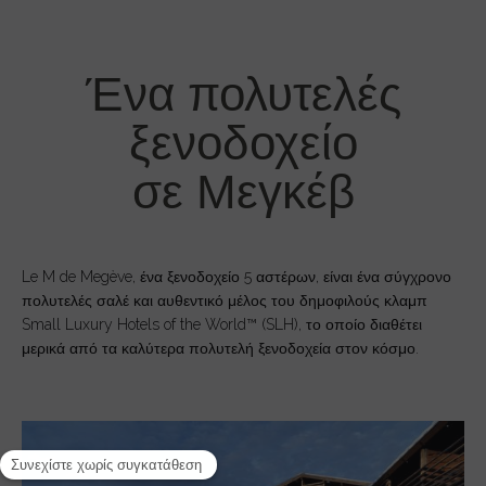
Ένα πολυτελές
ξενοδοχείο
σε Μεγκέβ
Le M de Megève, ένα ξενοδοχείο 5 αστέρων, είναι ένα σύγχρονο
πολυτελές σαλέ και αυθεντικό μέλος του δημοφιλούς κλαμπ
Small Luxury Hotels of the World™ (SLH), το οποίο διαθέτει
μερικά από τα καλύτερα πολυτελή ξενοδοχεία στον κόσμο.