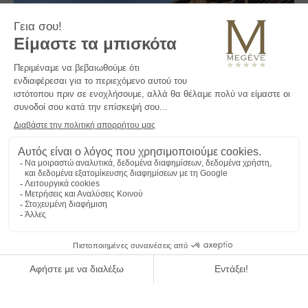
Βρίσκεται στο κέντρο του χωριού, μόλις 100 μέτρα από τα λιφτ
του σκι Chamois, le M de Megève είναι ένα εξαιρετικό σπίτι που
επαναπροσδιορίζει την τέχνη της ζωής στην παρούσα στιγμή.